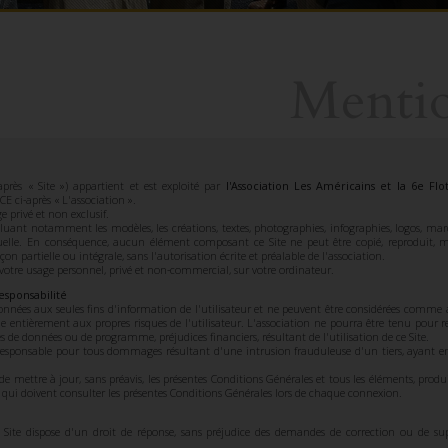
Mentio
-après « Site ») appartient et est exploité par
l'Association Les Américains et la 6e Flo
 ci-après « L'association ».
arrow_circle_down
e privé et non exclusif.
EXPLORER
ncluant notamment les modèles, les créations, textes, photographies, infographies, logos, ma
ctuelle. En conséquence, aucun élément composant ce Site ne peut être copié, reproduit, mo
on partielle ou intégrale, sans l'autorisation écrite et préalable de l'association.
 votre usage personnel, privé et non-commercial, sur votre ordinateur.
esponsabilité
onnées aux seules fins d'information de l'utilisateur et ne peuvent être considérées comme
ectue entièrement aux propres risques de l'utilisateur. L'association ne pourra être tenu pou
 de données ou de programme, préjudices financiers, résultant de l'utilisation de ce Site.
 responsable pour tous dommages résultant d'une intrusion frauduleuse d'un tiers, ayant 
 de mettre à jour, sans préavis, les présentes Conditions Générales et tous les éléments, produ
 qui doivent consulter les présentes Conditions Générales lors de chaque connexion.
ite dispose d'un droit de réponse, sans préjudice des demandes de correction ou de sup