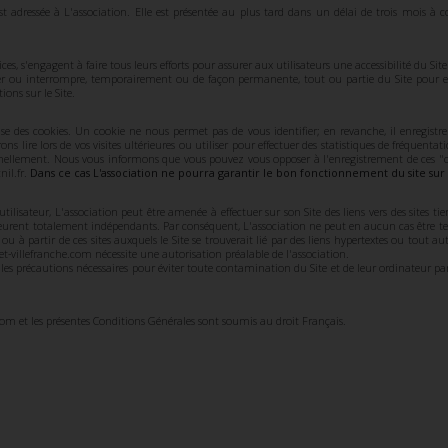
t adressée à L'association. Elle est présentée au plus tard dans un délai de trois mois à 
ces, s'engagent à faire tous leurs efforts pour assurer aux utilisateurs une accessibilité du S
r ou interrompre, temporairement ou de façon permanente, tout ou partie du Site pour e
ions sur le Site.
ise des cookies. Un cookie ne nous permet pas de vous identifier; en revanche, il enregistr
ns lire lors de vos visites ultérieures ou utiliser pour effectuer des statistiques de fréquenta
nellement. Nous vous informons que vous pouvez vous opposer à l'enregistrement de ces "c
nil.fr.
Dans ce cas L'association ne pourra garantir le bon fonctionnement du site sur
tilisateur, L'association peut être amenée à effectuer sur son Site des liens vers des sites t
meurent totalement indépendants. Par conséquent, L'association ne peut en aucun cas être 
s ou à partir de ces sites auxquels le Site se trouverait lié par des liens hypertextes ou tout au
eet-villefranche.com nécessite une autorisation préalable de l'association.
e les précautions nécessaires pour éviter toute contamination du Site et de leur ordinateur
.com et les présentes Conditions Générales sont soumis au droit Français.