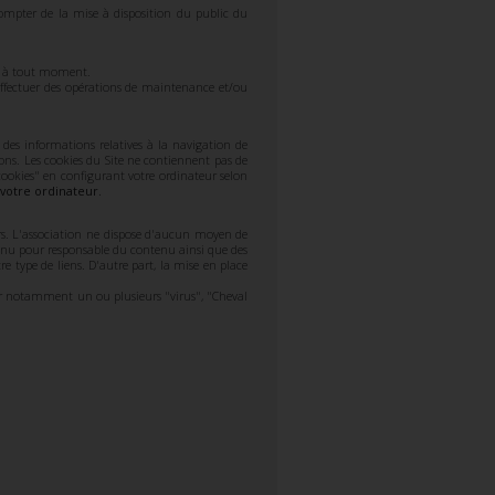
compter de la mise à disposition du public du
ite à tout moment.
ffectuer des opérations de maintenance et/ou
e des informations relatives à la navigation de
tions. Les cookies du Site ne contiennent pas de
ookies" en configurant votre ordinateur selon
 votre ordinateur.
iers. L'association ne dispose d'aucun moyen de
tenu pour responsable du contenu ainsi que des
tre type de liens. D'autre part, la mise en place
 par notamment un ou plusieurs "virus", "Cheval