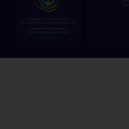
Adhés
Public
Association Les Américains
et la 6e Flotte à Villefranche-sur-mer
8 impasse Mère Germaine
06230 Villefranche-sur-mer
Nous contacter