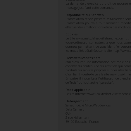
La demande d'exercice du droit de réponse es
message justifiant cette demande.
Disponibilité du Site web
L'association et son prestataire MicroWeb-Servi
L'association pourra à tout moment, modifie
effectuer des améliorations et/ou des modificat
Cookies
Le Site www.ussixthfleet-villefranche.com util
votre ordinateur sur notre site que nous pourro
données permettant de vous identifier person
les modalités détaillées sur le site http://www.c
Liens vers les sites tiers
Afin d'assurer une information optimale de l'u
contrôle du contenu de ces sites tiers qui de
produits ou services proposés sur des sites tier
d'un lien hypertexte vers le site www.ussixthfl
En outre, il incombe à l'utilisateur de prendr
de Troie" ou tout autre "parasite".
Droit applicable
Le site Internet www.ussixthfleet-villefranche
Hébergement
Serveur dédié MicroWeb-Services
Data Center :
OVH
2 rue Kellermann
59100 Roubaix - France