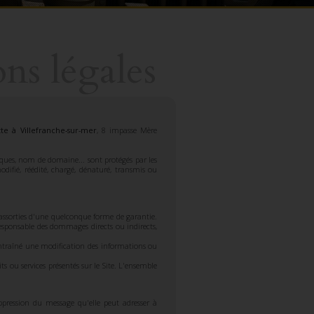
ns légales
tte à Villefranche-sur-mer
, 8 impasse Mère
rques, nom de domaine... sont protégés par les
difié, réédité, chargé, dénaturé, transmis ou
 assorties d'une quelconque forme de garantie.
r responsable des dommages directs ou indirects,
entraîné une modification des informations ou
its ou services présentés sur le Site. L'ensemble
pression du message qu'elle peut adresser à