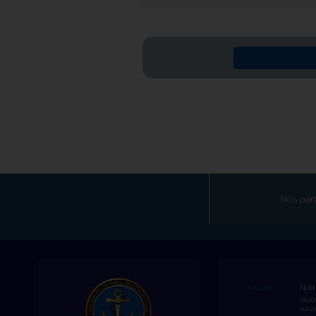
Nos par
Accueil
Notr
Missio
Burea