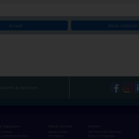
Accueil
Nous contacter
tenaires & sponsors
e Association
Infos & Activités
Histoire
n & Histoire
Agenda & Projets
Sixth Fleet Book of Memories
u & Membres d'honneur
Informations
Récits & Témoignages