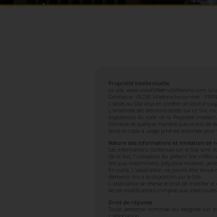
Propriété Intellectuelle
Le site www.ussixthfleet-villefranche.com (ci
Germaine - 06230 Villefranche-sur-mer - FRANCE
L'accès au Site vous en confère un droit d'usag
L'ensemble des éléments édités sur ce Site, i
dispositions du code de la Propriété Intelle
distribué de quelque manière que ce soit, de faç
Seule la copie à usage privé est autorisée pour
Nature des informations et limitation de r
Les informations contenues sur le Site sont d
De ce fait, l'utilisation du présent Site s'eff
tels que, notamment, préjudice matériel, pertes
En outre, L'association ne pourra être tenue
éléments mis à la disposition sur le Site.
L'association se réserve le droit de modifier et
de ces modifications s'impose aux internautes
Droit de réponse
Toute personne nommée ou désignée sur le S
L'association.